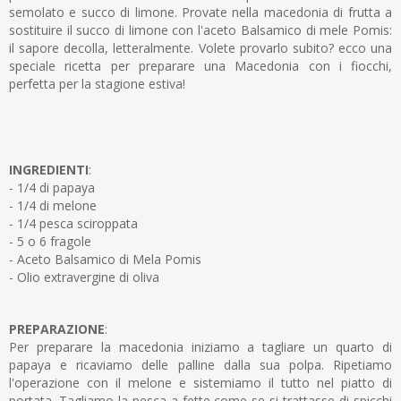
semolato e succo di limone. Provate nella macedonia di frutta a
sostituire il succo di limone con l'aceto Balsamico di mele Pomis:
il sapore decolla, letteralmente. Volete provarlo subito? ecco una
speciale ricetta per preparare una Macedonia con i fiocchi,
perfetta per la stagione estiva!
INGREDIENTI
:
- 1/4 di papaya
- 1/4 di melone
- 1/4 pesca sciroppata
- 5 o 6 fragole
- Aceto Balsamico di Mela Pomis
- Olio extravergine di oliva
PREPARAZIONE
:
Per preparare la macedonia iniziamo a tagliare un quarto di
papaya e ricaviamo delle palline dalla sua polpa. Ripetiamo
l'operazione con il melone e sistemiamo il tutto nel piatto di
portata. Tagliamo la pesca a fette come se si trattasse di spicchi