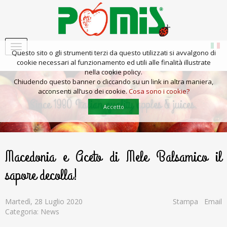
Questo sito o gli strumenti terzi da questo utilizzati si avvalgono di
cookie necessari al funzionamento ed utili alle finalità illustrate
nella cookie policy.
Chiudendo questo banner o cliccando su un link in altra maniera,
acconsenti all’uso dei cookie.
Cosa sono i cookie?
Since 1980 Italian quality apples & juices.
Accetto
Macedonia e Aceto di Mele Balsamico il
sapore decolla!
Martedì, 28 Luglio 2020
Stampa
Email
Categoria: News