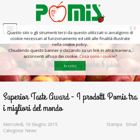
Questo sito o gli strumenti terzi da questo utilizzati si avvalgono di
cookie necessari al funzionamento ed utili alle finalità illustrate
nella cookie policy.
Chiudendo questo banner o cliccando su un link in altra maniera,
acconsenti all’uso dei cookie.
Cosa sono i cookie?
Since 1980 Italian quality apples & juices.
Accetto
Superior Taste Award - I prodotti Pomis tra
i migliori del mondo
100%
100%
100%
Mercoledì, 10 Giugno 2015
Stampa
Email
Categoria: News
ITALIAN
NATURAL
APPLE